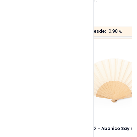
Tallas:
S/T
.
Precio desde:
0.98 €
Ref. 20762
-
Abanico Sayiri