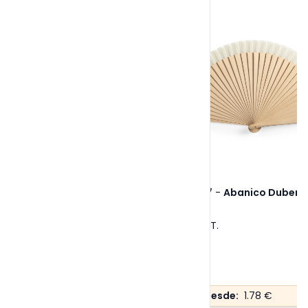
Ref. 6407
-
Abanico Dubert
Tallas:
S/T
.
Precio desde:
1.78 €