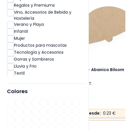
Regalos y Premiums
Vino, Accesorios de Bebida y
Hostelería
Verano y Playa
Infantil
Mujer
Productos para mascotas
Tecnología y Accesorios
Gorras y Sombreros
Lluvia y Frio
Ref. 1017
-
Abanico Bilsom
Textil
Herramientas, Brico y Automóvil
Tallas:
S/T
.
Agricultura
Colores
Limited Edition
Gourmet
Sublimación
Precio desde:
0.23 €
Eventos y Fiesta
Embalaje Especial
Take Away