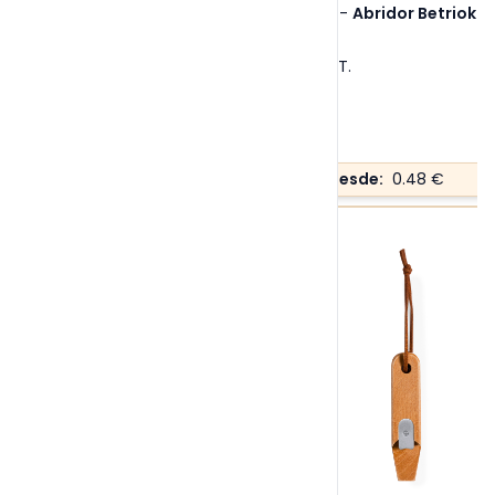
Ref. 1493
-
Abridor Betriok
Tallas:
S/T
.
Precio desde:
0.48 €