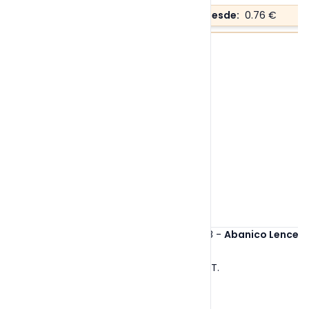
Precio desde:
0.76 €
Ref. 6468
-
Abanico Lencer
Tallas:
S/T
.