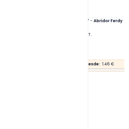
Ref. 6477
-
Abridor Ferdy
Tallas:
S/T
.
Precio desde:
1.46 €