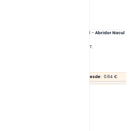
Ref. 6478
-
Abridor Nacul
Tallas:
S/T
.
Precio desde:
0.64 €