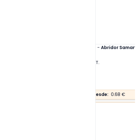
Ref. 2679
-
Abridor Samary
Tallas:
S/T
.
Precio desde:
0.68 €