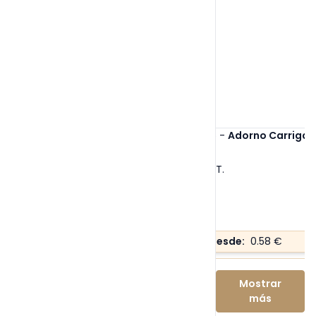
Ref. 6905
-
Adorno Carrigan
Tallas:
S/T
.
Precio desde:
0.58 €
Mostrar
más