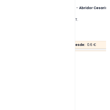
Ref. 20811
-
Abridor Cesaris
Tallas:
S/T
.
Precio desde:
0.6 €