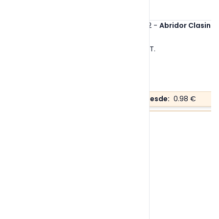
Ref. 20812
-
Abridor Clasinge
Tallas:
S/T
.
Precio desde:
0.98 €