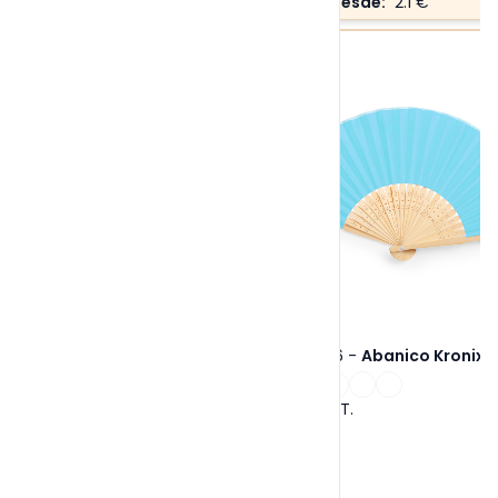
Precio desde:
2.1 €
Ref. 6406
-
Abanico Kronix
Tallas:
S/T
.