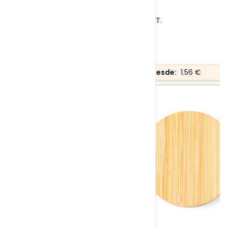
Tallas:
S/T
.
Precio desde:
1.56 €