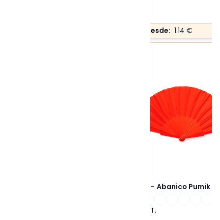
Precio desde:
1.14 €
Ref. 1606
-
Abanico Pumik
Tallas:
S/T
.