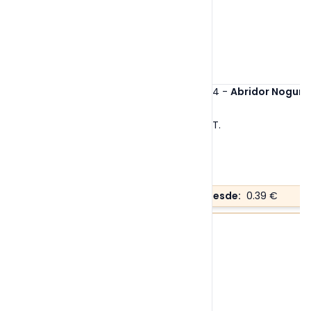
Ref. 20584
-
Abridor Nogurix
Tallas:
S/T
.
Precio desde:
0.39 €