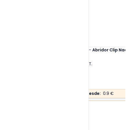
Ref. 1750
-
Abridor Clip Nad
Tallas:
S/T
.
Precio desde:
0.9 €