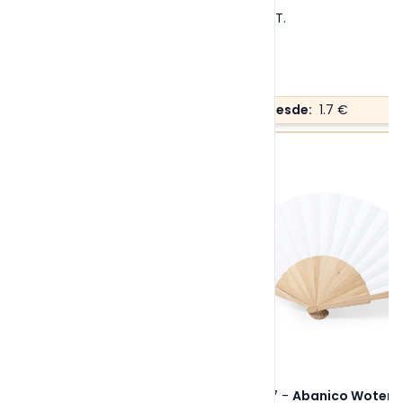
Tallas:
S/T
.
Precio desde:
1.7 €
Ref. 6467
-
Abanico Woter