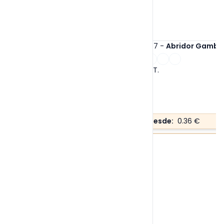
Ref. 20987
-
Abridor Gambit
Tallas:
S/T
.
Precio desde:
0.36 €