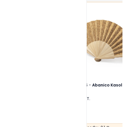
Ref. 6476
-
Abanico Kasol
Tallas:
S/T
.