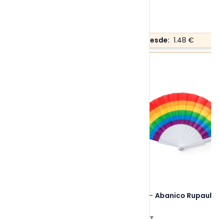
Precio desde:
1.48 €
Ref. 1922
-
Abanico Rupaul