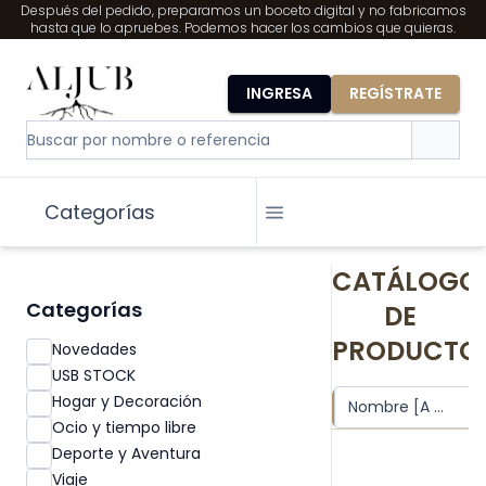
Después del pedido, preparamos un boceto digital y no fabricamos
hasta que lo apruebes. Podemos hacer los cambios que quieras.
INGRESA
REGÍSTRATE
Categorías
CATÁLOGO
Categorías
DE
PRODUCTO
Novedades
USB STOCK
Hogar y Decoración
Nombre [A - Z]
Ocio y tiempo libre
Deporte y Aventura
Viaje