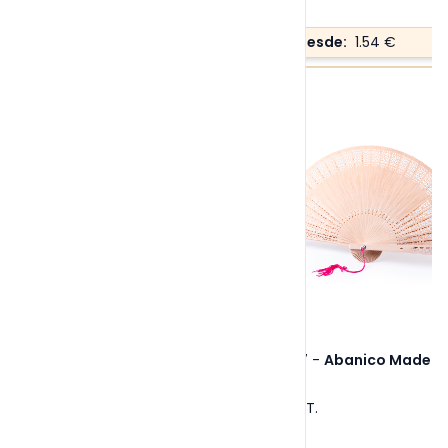
Precio desde:
1.54 €
Ref. 8097
-
Abanico Madera
Tallas:
S/T
.