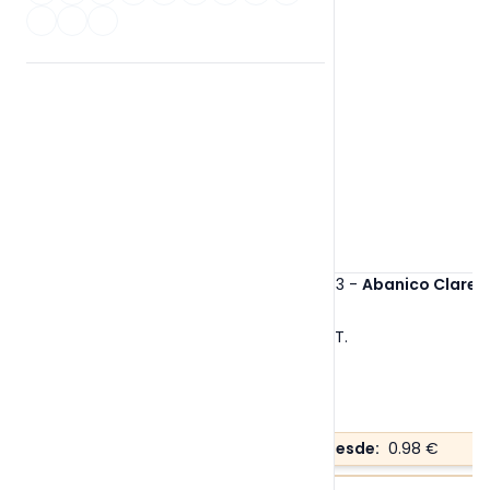
Cuidado Personal y Pharma
Marcas
Artículos Sostenibles
Antibacterial
Colección protección higiénica
Spain Line
Navidad
Bolsas
Tazas, Jarras y Termos
Oficina y Negocios
Mochilas
Ref. 20763
-
Abanico Claren
Made in europe
Escritura
Tallas:
S/T
.
Outlet
Precio desde:
0.98 €